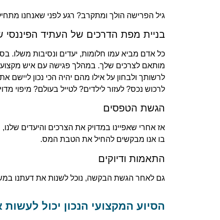
גיל הפרישה הולך ומתקרב? רגע לפני שאנחנו מתחי
בניית מפת הדרכים של העתיד הפיננסי 
כל אדם מביא עמו חלומות, יעדים ונסיבות משלו. בסו
מותאם לצרכים שלך. במהלך פגישה עם איש מקצוע פינ
לרשותך ולבחון על אילו מהם יהיה הכי נכון ליישם 
לרכוש נכס? לעזור לילדים? לטייל בעולם? מיפוי מדוי
הגשת הטפסים
בו אנו מבקשים להחיל את הטבת המס.
התאמות ודיוקים
גם לאחר הגשת הבקשה, נוכל לשנות את דעתנו במשך 120 הימים הראשונים לאחר מכן. עם תום תקופת החסד הזו, קיבוע הזכויות שלנו ייוותר כפי שהוא ללא כל יכולת
הסיוע המקצועי הנכון יכול לעשות 